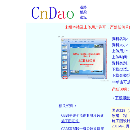
道路
桥梁
论坛
未经本站及上传用户许可，严禁任何单位
资料名称:
资料大小:
上传用户:
上传时间:
资料类别:
下载/浏览:
下载金额(元
<<单击可
详细说明
（
下载即默
相关资料：
G328平舆至汝南县城段改建
施工图汇报
G328霍邱段一级公路改建穿