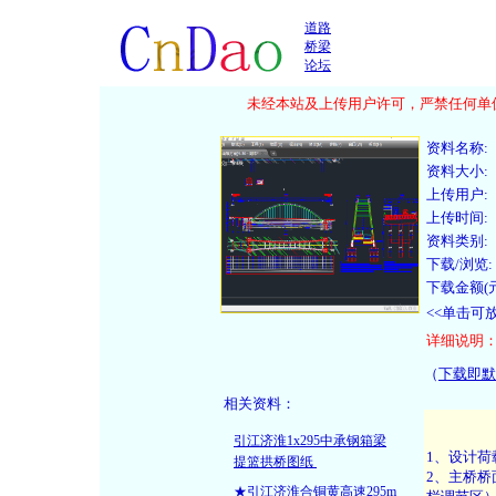
道路
桥梁
论坛
未经本站及上传用户许可，严禁任何单位
资料名称:
资料大小:
上传用户:
上传时间:
资料类别:
下载/浏览:
下载金额(元
<<单击可
详细说明
（
下载即默
相关资料：
引江济淮1x295中承钢箱梁
提篮拱桥图纸
★引江济淮合铜黄高速295m