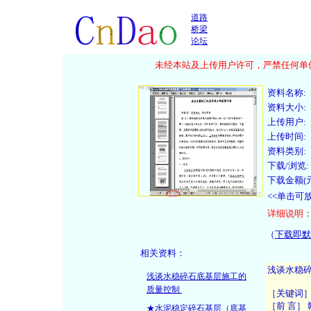
道路
桥梁
论坛
未经本站及上传用户许可，严禁任何单位
资料名称:
资料大小:
上传用户:
上传时间:
资料类别:
下载/浏览:
下载金额(元
<<单击可
详细说明
（
下载即默
相关资料：
浅谈水稳碎石底基层施工的
质量控制
★水泥稳定碎石基层（底基