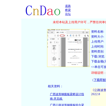
道路
桥梁
论坛
未经本站及上传用户许可，严禁任何单位
资料名称:
资料大小:
上传用户:
上传时间:
资料类别:
下载/浏览:
下载金额(元
<<单击可
详细说明
（
下载即默
相关资料：
广西波形钢腹板梁桥设计指
南-意见稿
广西公路波形钢腹板组合梁