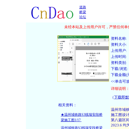
道路
桥梁
论坛
未经本站及上传用户许可，严禁任何单位
资料名称:
资料大小:
上传用户:
上传时间:
资料类别:
下载/浏览:
下载金额(元
<<单击可
详细说明
（
下载即默
相关资料：
★温州域铁路S3线瑞安段桥
梁施工图1/17
温州域铁路S3线瑞安段桥梁