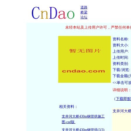
道路
桥梁
论坛
未经本站及上传用户许可，严禁任何单位
资料名称:
资料大小:
上传用户:
上传时间:
资料类别:
下载/浏览:
下载金额(元
<<单击可
详细说明
（
下载即默
相关资料：
支井河大桥430m钢管拱施工
图-cad版
支井河大桥430m钢管拱(3/3)